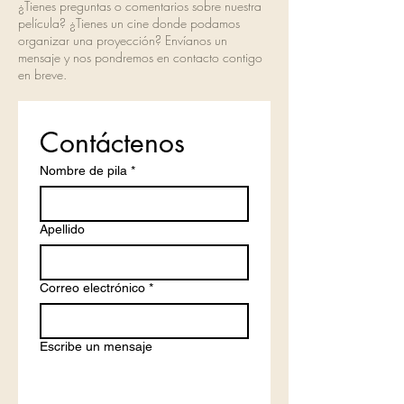
¿Tienes preguntas o comentarios sobre nuestra
película? ¿Tienes un cine donde podamos
organizar una proyección? Envíanos un
mensaje y nos pondremos en contacto contigo
en breve.
Contáctenos
Nombre de pila
*
Apellido
Correo electrónico
*
Escribe un mensaje