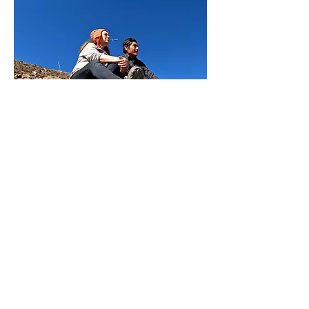
La película
Filmada en Perú, Bolivia, Alemania y
Brasil, La gringa y el músico incluye
entrevistas con su familia, amigos y la
gente que conoció en los cuatro países.
Sus testimonios tejen una historia que
revela nuevas pistas de la misteriosa
desaparicion de la ecologista alemana.